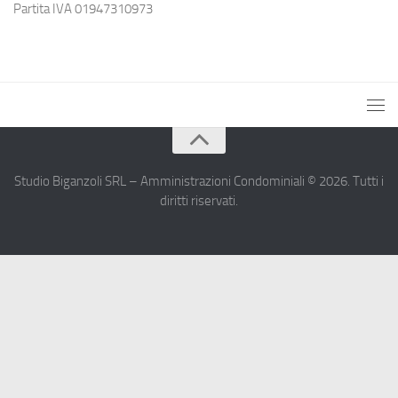
Partita IVA 01947310973
Studio Biganzoli SRL – Amministrazioni Condominiali © 2026. Tutti i
diritti riservati.