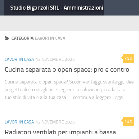
Studio Biganzoli SRL - Amministrazioni Condominiali
CATEGORIA:
LAVORI IN CASA
0
LAVORI IN CASA
12 NOVEMBRE 2025
Cucina separata o open space: pro e contro
Cucina separata o open space? Scopri vantaggi, svantaggi, idee
progettuali e consigli per scegliere la soluzione più adatta al
tuo stile di vita e alla tua casa. … continua a leggere Leggi...
0
LAVORI IN CASA
12 NOVEMBRE 2025
Radiatori ventilati per impianti a bassa