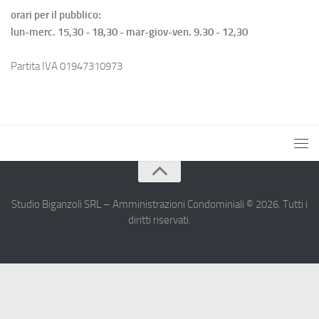
orari per il pubblico:
lun-merc. 15,30 - 18,30 - mar-giov-ven. 9.30 - 12,30
Partita IVA 01947310973
Studio Biganzoli SRL – Amministrazioni Condominiali © 2026. Tutti i
diritti riservati.