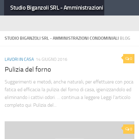
Studio Biganzoli SRL - Amministrazioni Condominiali
STUDIO BIGANZOLI SRL - AMMINISTRAZIONI CONDOMINIALI
BLOG
0
LAVORI IN CASA
14 GIUGNO 2016
Pulizia del forno
Suggerimenti e metodi, anche naturali, per effettuare con poca
fatica ed efficacia la pulizia del forno di casa, igienizzandolo ed
eliminando i cattivi odori. … continua a leggere Leggi l’articolo
completo qui: Pulizia del...
0