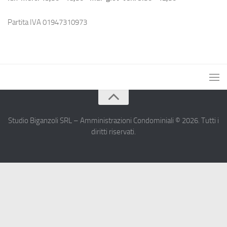
Partita IVA 01947310973
Studio Biganzoli SRL – Amministrazioni Condominiali © 2026. Tutti i
diritti riservati.