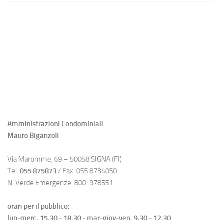
Amministrazioni Condominiali
Mauro Biganzoli
Via Maromme, 69 – 50058 SIGNA (FI)
Tel.
055 875873
/ Fax. 055 8734050
N. Verde Emergenze: 800-978551
orari per il pubblico:
lun-merc. 15,30 - 18,30 - mar-giov-ven. 9.30 - 12,30