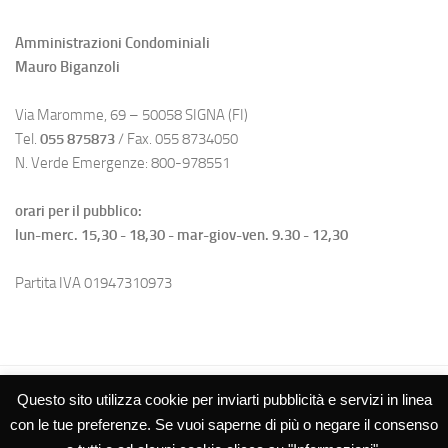
Amministrazioni Condominiali
Mauro Biganzoli
Via Maromme, 69 – 50058 SIGNA (FI)
Tel.
055 875873
/ Fax. 055 8734050
N. Verde Emergenze: 800-978551
orari per il pubblico:
lun-merc. 15,30 - 18,30 - mar-giov-ven. 9.30 - 12,30
Partita IVA 01947310973
Questo sito utilizza cookie per inviarti pubblicità e servizi in linea
con le tue preferenze. Se vuoi saperne di più o negare il consenso