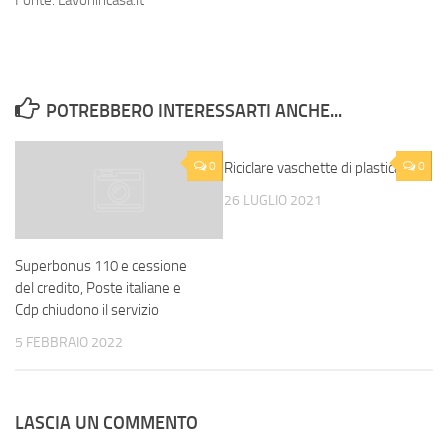
Fonte: Lavoriincasa.it
POTREBBERO INTERESSARTI ANCHE...
0
Riciclare vaschette di plastica
0
26 LUGLIO 2021
Superbonus 110 e cessione
del credito, Poste italiane e
Cdp chiudono il servizio
5 FEBBRAIO 2022
LASCIA UN COMMENTO