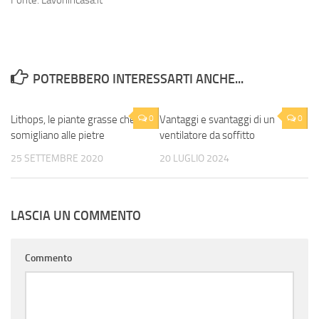
Fonte: Lavoriincasa.it
POTREBBERO INTERESSARTI ANCHE...
Lithops, le piante grasse che
0
Vantaggi e svantaggi di un
0
somigliano alle pietre
ventilatore da soffitto
25 SETTEMBRE 2020
20 LUGLIO 2024
LASCIA UN COMMENTO
Commento