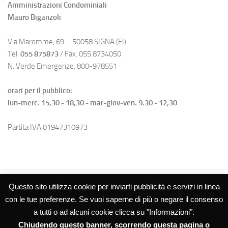
Amministrazioni Condominiali
Mauro Biganzoli
Via Maromme, 69 – 50058 SIGNA (FI)
Tel.
055 875873
/ Fax. 055 8734050
N. Verde Emergenze: 800-978551
orari per il pubblico:
lun-merc. 15,30 - 18,30 - mar-giov-ven. 9.30 - 12,30
Partita IVA 01947310973
Questo sito utilizza cookie per inviarti pubblicità e servizi in linea
con le tue preferenze. Se vuoi saperne di più o negare il consenso
a tutti o ad alcuni cookie clicca su "Informazioni".
Chiudendo questo banner, scorrendo questa pagina o
Studio Biganzoli SRL – Amministrazioni Condominiali © 2026. Tutti i