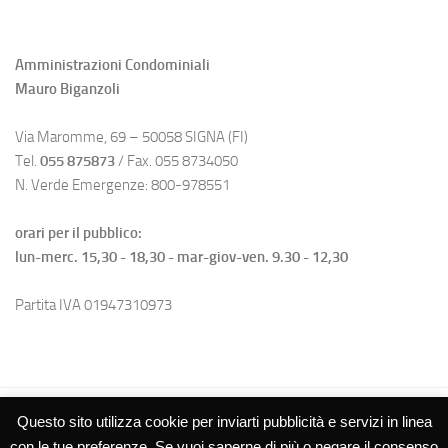
Amministrazioni Condominiali
Mauro Biganzoli
Via Maromme, 69 – 50058 SIGNA (FI)
Tel.
055 875873
/ Fax. 055 8734050
N. Verde Emergenze: 800-978551
orari per il pubblico:
lun-merc. 15,30 - 18,30 - mar-giov-ven. 9.30 - 12,30
Partita IVA 01947310973
Questo sito utilizza cookie per inviarti pubblicità e servizi in linea
con le tue preferenze. Se vuoi saperne di più o negare il consenso