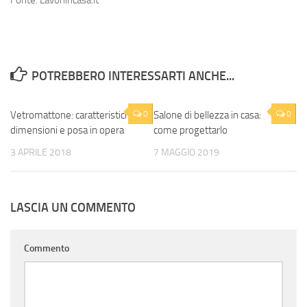
Fonte: Lavoriincasa.it
POTREBBERO INTERESSARTI ANCHE...
Vetromattone: caratteristiche,
0
Salone di bellezza in casa:
0
dimensioni e posa in opera
come progettarlo
3 APRILE 2018
7 MAGGIO 2019
LASCIA UN COMMENTO
Commento