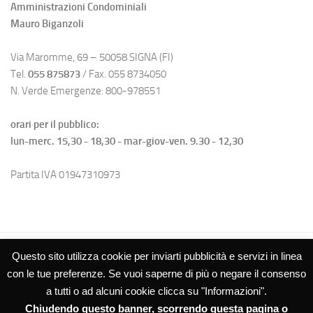
Amministrazioni Condominiali
Mauro Biganzoli
Via Maromme, 69 – 50058 SIGNA (FI)
Tel.
055 875873
/ Fax. 055 8734050
N. Verde Emergenze: 800-978551
orari per il pubblico:
lun-merc. 15,30 - 18,30 - mar-giov-ven. 9.30 - 12,30
Partita IVA 01947310973
Questo sito utilizza cookie per inviarti pubblicità e servizi in linea
con le tue preferenze. Se vuoi saperne di più o negare il consenso
a tutti o ad alcuni cookie clicca su "Informazioni".
Chiudendo questo banner, scorrendo questa pagina o
Studio Biganzoli SRL – Amministrazioni Condominiali © 2026. Tutti i