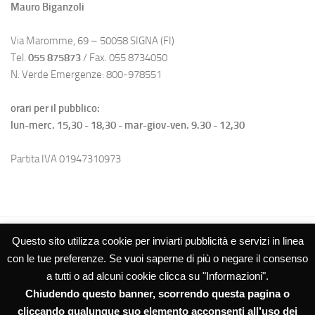
Mauro Biganzoli
Via Maromme, 69 – 50058 SIGNA (FI)
Tel.
055 875873
/ Fax. 055 8734050
N. Verde Emergenze: 800-978551
orari per il pubblico:
lun-merc. 15,30 - 18,30 - mar-giov-ven. 9.30 - 12,30
Partita IVA 01947310973
Questo sito utilizza cookie per inviarti pubblicità e servizi in linea
con le tue preferenze. Se vuoi saperne di più o negare il consenso
a tutti o ad alcuni cookie clicca su "Informazioni".
Chiudendo questo banner, scorrendo questa pagina o
Studio Biganzoli SRL – Amministrazioni Condominiali © 2026. Tutti i
diritti riservati.
cliccando qualunque suo elemento acconsenti all’uso dei