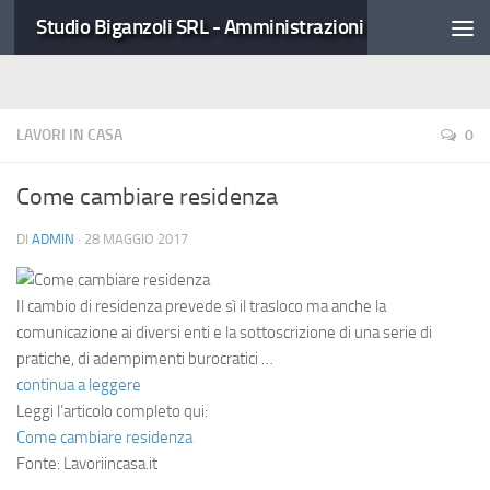
Studio Biganzoli SRL - Amministrazioni Condominiali
LAVORI IN CASA
0
Come cambiare residenza
DI
ADMIN
·
28 MAGGIO 2017
Il cambio di residenza prevede sì il trasloco ma anche la
comunicazione ai diversi enti e la sottoscrizione di una serie di
pratiche, di adempimenti burocratici …
continua a leggere
Leggi l’articolo completo qui:
Come cambiare residenza
Fonte: Lavoriincasa.it