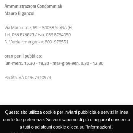
Amministrazioni Condominiali
Mauro Biganzoli
Via Maromme, 69 – 50058 SIGNA (FI)
Tel.
055 875873
/ Fax. 055 8734050
N. Verde Emergenze: 800-978551
orari per il pubblico:
lun-merc. 15,30 - 18,30 - mar-giov-ven. 9.30 - 12,30
Partita IVA 01947310973
Questo sito utilizza cookie per inviarti pubblicità e servizi in linea
con le tue preferenze. Se vuoi saperne di più o negare il consenso
a tutti o ad alcuni cookie clicca su "Informazioni".