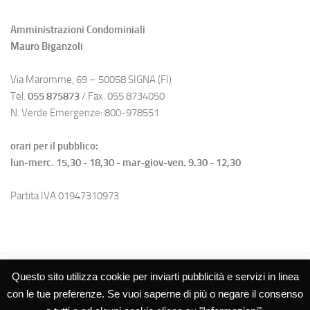
Amministrazioni Condominiali
Mauro Biganzoli
Via Maromme, 69 – 50058 SIGNA (FI)
Tel.
055 875873
/ Fax. 055 8734050
N. Verde Emergenze: 800-978551
orari per il pubblico:
lun-merc. 15,30 - 18,30 - mar-giov-ven. 9.30 - 12,30
Partita IVA 01947310973
Questo sito utilizza cookie per inviarti pubblicità e servizi in linea
con le tue preferenze. Se vuoi saperne di più o negare il consenso