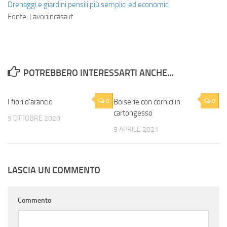
Drenaggi e giardini pensili più semplici ed economici
Fonte: Lavoriincasa.it
POTREBBERO INTERESSARTI ANCHE...
I fiori d'arancio
0
Boiserie con cornici in
0
cartongesso
9 OTTOBRE 2020
9 APRILE 2021
LASCIA UN COMMENTO
Commento