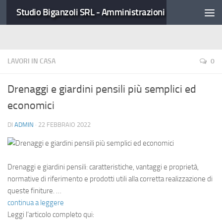
Studio Biganzoli SRL - Amministrazioni Condominiali
LAVORI IN CASA
0
Drenaggi e giardini pensili più semplici ed
economici
DI
ADMIN
·
22 FEBBRAIO 2022
Drenaggi e giardini pensili: caratteristiche, vantaggi e proprietà,
normative di riferimento e prodotti utili alla corretta realizzazione di
queste finiture. …
continua a leggere
Leggi l’articolo completo qui: