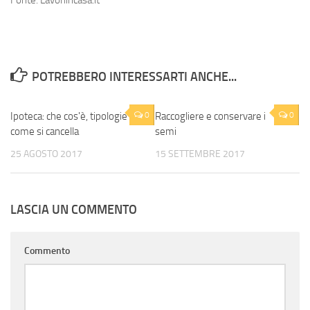
Fonte: Lavoriincasa.it
POTREBBERO INTERESSARTI ANCHE...
Ipoteca: che cos'è, tipologie e
0
Raccogliere e conservare i
0
come si cancella
semi
25 AGOSTO 2017
15 SETTEMBRE 2017
LASCIA UN COMMENTO
Commento