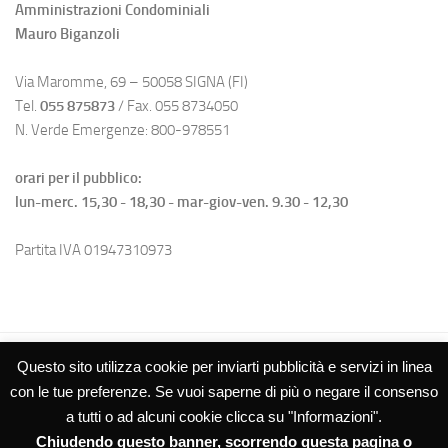
Amministrazioni Condominiali
Mauro Biganzoli
Via Maromme, 69 – 50058 SIGNA (FI)
Tel.
055 875873
/ Fax. 055 8734050
N. Verde Emergenze: 800-978551
orari per il pubblico:
lun-merc. 15,30 - 18,30 - mar-giov-ven. 9.30 - 12,30
Partita IVA 01947310973
Questo sito utilizza cookie per inviarti pubblicità e servizi in linea
con le tue preferenze. Se vuoi saperne di più o negare il consenso
a tutti o ad alcuni cookie clicca su "Informazioni".
Chiudendo questo banner, scorrendo questa pagina o
Studio Biganzoli SRL – Amministrazioni Condominiali © 2026. Tutti i