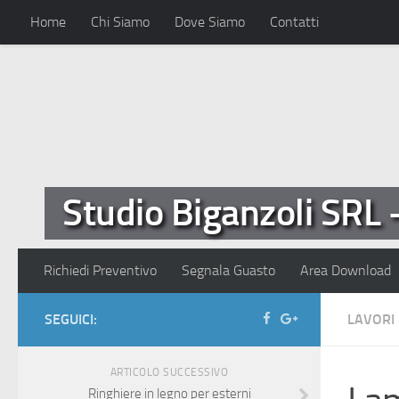
Home
Chi Siamo
Dove Siamo
Contatti
Studio Biganzoli SRL 
Richiedi Preventivo
Segnala Guasto
Area Download
SEGUICI:
LAVORI 
ARTICOLO SUCCESSIVO
Ringhiere in legno per esterni