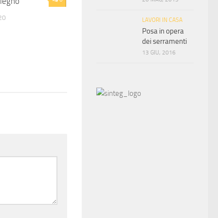
 legno
20
LAVORI IN CASA
Posa in opera
dei serramenti
13 GIU, 2016