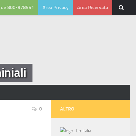
rde 800-978551
Area Privacy
Area Riservata
niali
0
ALTRO