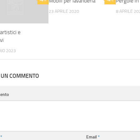
Mobili per lavanderia
Pergole in
23 APRILE 2020
8 APRILE 20
artistici e
vi
AIO 2023
A UN COMMENTO
ento
e
*
Email
*