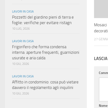
LAVORI IN CASA
Pozzetti del giardino pieni di terra e
foglie: verifiche per evitare ristagn
Mosaici 
10 LUG, 2026
decorati
27 GENN
LAVORI IN CASA
Frigorifero che forma condensa
interna: aperture frequenti, guarnizioni
usurate e aria calda
LASCI
10 GIU, 2026
Comm
LAVORI IN CASA
Affitto in condominio: cosa può vietare
davvero il regolamento agli inquilini
10 GIU, 2026
Nom