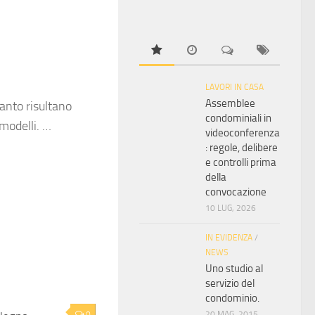
LAVORI IN CASA
Assemblee
anto risultano
condominiali in
modelli. …
videoconferenza
: regole, delibere
e controlli prima
della
convocazione
10 LUG, 2026
IN EVIDENZA
/
NEWS
Uno studio al
servizio del
condominio.
0
20 MAG, 2015