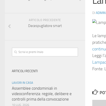
La
DI
ADMIN
ARTICOLO PRECEDENTE
Decespugliatore smart
Le lamp
pratich
continu
Leggi l’
Lampad
Fonte: L
ARTICOLI RECENTI
LAVORI IN CASA
Assemblee condominiali in
PO
videoconferenza: regole, delibere e
controlli prima della convocazione
10 LUG, 2026