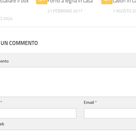
tallare il box
Forno a legna in casa
Lavori in c
21 FEBBRAIO 2017
7 AGOSTO 2
O 2024
A UN COMMENTO
ento
e
*
Email
*
web