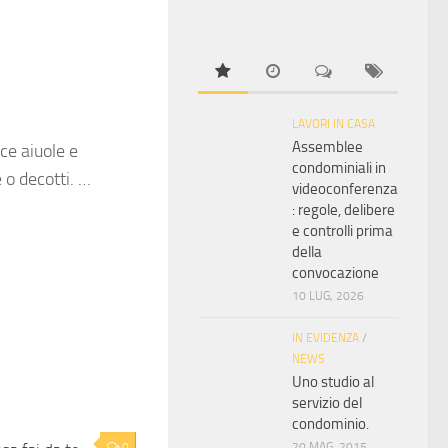
LAVORI IN CASA
Assemblee
ce aiuole e
condominiali in
 o decotti. …
videoconferenza
: regole, delibere
e controlli prima
della
convocazione
10 LUG, 2026
IN EVIDENZA
/
NEWS
Uno studio al
servizio del
condominio.
0
20 MAG, 2015