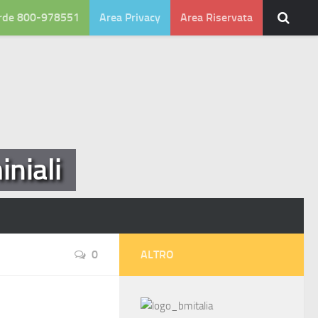
rde 800-978551
Area Privacy
Area Riservata
niali
0
ALTRO