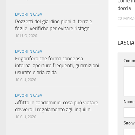
Come ins
doccia
LAVORI IN CASA
22 MARZ
Pozzetti del giardino pieni di terra e
foglie: verifiche per evitare ristagn
10 LUG, 2026
LASCI
LAVORI IN CASA
Frigorifero che forma condensa
Comm
interna: aperture frequenti, guarnizioni
usurate e aria calda
10 GIU, 2026
LAVORI IN CASA
Nom
Affitto in condominio: cosa può vietare
davvero il regolamento agli inquilini
10 GIU, 2026
Sito 