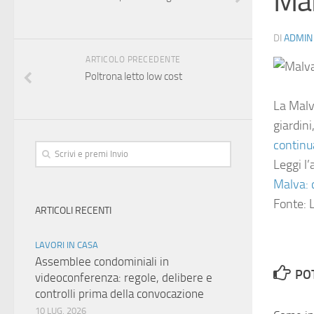
Mal
DI
ADMIN
ARTICOLO PRECEDENTE
Poltrona letto low cost
La Malv
giardin
continu
Leggi l’
Malva: 
Fonte: L
ARTICOLI RECENTI
LAVORI IN CASA
Assemblee condominiali in
PO
videoconferenza: regole, delibere e
controlli prima della convocazione
10 LUG, 2026