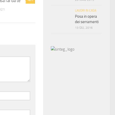
asa fai da te
021
LAVORI IN CASA
Posa in opera
dei serramenti
13 GIU, 2016