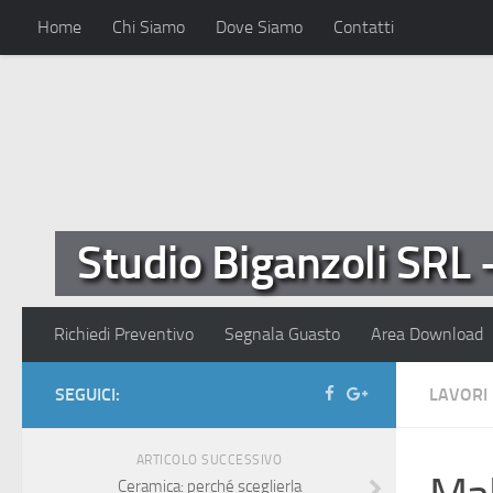
Home
Chi Siamo
Dove Siamo
Contatti
Studio Biganzoli SRL 
Richiedi Preventivo
Segnala Guasto
Area Download
SEGUICI:
LAVORI 
ARTICOLO SUCCESSIVO
Ceramica: perché sceglierla