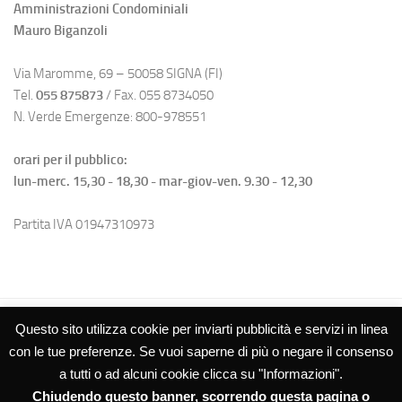
Amministrazioni Condominiali
Mauro Biganzoli
Via Maromme, 69 – 50058 SIGNA (FI)
Tel.
055 875873
/ Fax. 055 8734050
N. Verde Emergenze: 800-978551
orari per il pubblico:
lun-merc. 15,30 - 18,30 - mar-giov-ven. 9.30 - 12,30
Partita IVA 01947310973
Questo sito utilizza cookie per inviarti pubblicità e servizi in linea
con le tue preferenze. Se vuoi saperne di più o negare il consenso
a tutti o ad alcuni cookie clicca su "Informazioni".
Chiudendo questo banner, scorrendo questa pagina o
Studio Biganzoli SRL – Amministrazioni Condominiali © 2026. Tutti i