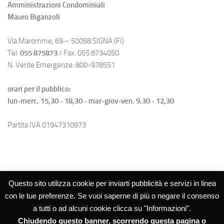
Amministrazioni Condominiali
Mauro Biganzoli
Via Maromme, 69 – 50058 SIGNA (FI)
Tel.
055 875873
/ Fax. 055 8734050
N. Verde Emergenze: 800-978551
orari per il pubblico:
lun-merc. 15,30 - 18,30 - mar-giov-ven. 9.30 - 12,30
Partita IVA 01947310973
Questo sito utilizza cookie per inviarti pubblicità e servizi in linea
con le tue preferenze. Se vuoi saperne di più o negare il consenso
a tutti o ad alcuni cookie clicca su "Informazioni".
Chiudendo questo banner, scorrendo questa pagina o
Studio Biganzoli SRL – Amministrazioni Condominiali © 2026. Tutti i