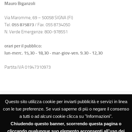
Mauro Biganzoli
Via Maromme, 69 – 50058 SIGNA (FI)
Tel.
055 875873
/ Fax. 055 8734050
N. Verde Emergenze: 800-978551
orari per il pubblico:
lun-merc. 15,30 - 18,30 - mar-giov-ven. 9.30 - 12,30
Partita IVA 01947310973
Questo sito utilizza cookie per inviarti pubblicità e servizi in linea
con le tue preferenze. Se vuoi saperne di più o negare il consenso
a tutti o ad alcuni cookie clicca su "Informazioni".
Chiudendo questo banner, scorrendo questa pagina o
Studio Biganzoli SRL – Amministrazioni Condominiali © 2026. Tutti i
diritti riservati.
cliccando qualunque suo elemento acconsenti all’uso dei