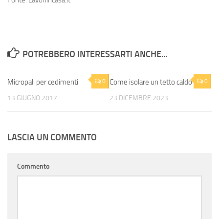
Fonte: Lavoriincasa.it
POTREBBERO INTERESSARTI ANCHE...
Micropali per cedimenti
0
Come isolare un tetto caldo
0
13 GIUGNO 2017
23 DICEMBRE 2023
LASCIA UN COMMENTO
Commento