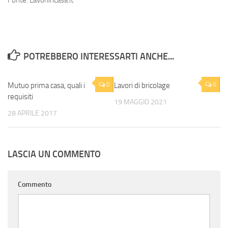
Fonte: Lavoriincasa.it
POTREBBERO INTERESSARTI ANCHE...
Mutuo prima casa, quali i
0
Lavori di bricolage
0
requisiti
19 MAGGIO 2021
28 APRILE 2017
LASCIA UN COMMENTO
Commento