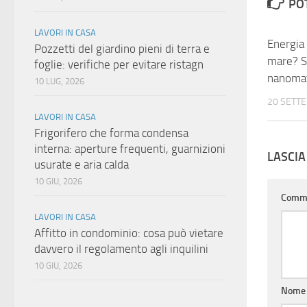
PO
LAVORI IN CASA
Energia 
Pozzetti del giardino pieni di terra e
mare? Si
foglie: verifiche per evitare ristagn
nanomat
10 LUG, 2026
20 SETT
LAVORI IN CASA
Frigorifero che forma condensa
interna: aperture frequenti, guarnizioni
LASCI
usurate e aria calda
10 GIU, 2026
Comm
LAVORI IN CASA
Affitto in condominio: cosa può vietare
davvero il regolamento agli inquilini
10 GIU, 2026
Nom