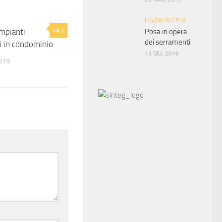
LAVORI IN CASA
impianti
0
Posa in opera
dei serramenti
ci in condominio
13 GIU, 2016
019