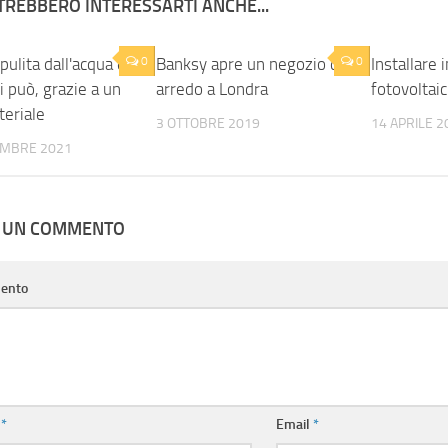
TREBBERO INTERESSARTI ANCHE...
pulita dall'acqua di
0
Banksy apre un negozio di
0
Installare 
 può, grazie a un
arredo a Londra
fotovoltai
eriale
3 OTTOBRE 2019
14 APRILE 2
EMBRE 2021
A UN COMMENTO
ento
e
*
Email
*