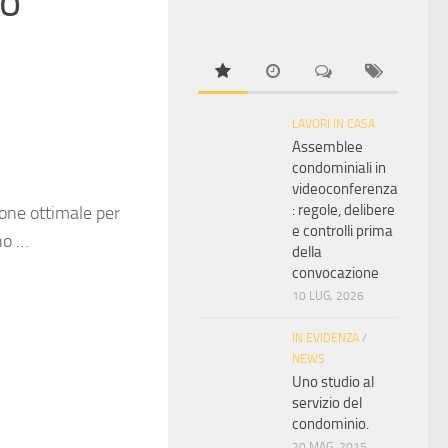
ro
LAVORI IN CASA
Assemblee
condominiali in
videoconferenza
: regole, delibere
ione ottimale per
e controlli prima
ino …
della
convocazione
10 LUG, 2026
IN EVIDENZA
/
NEWS
Uno studio al
servizio del
condominio.
20 MAG, 2015