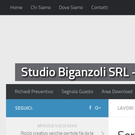
Home
Chi Siamo
Dove Siamo
Contatti
Studio Biganzoli SRL 
Richiedi Preventivo
Segnala Guasto
Area Download
SEGUICI:
LAVORI 
ARTICOLO SUCCESSIVO
Riciclo creativo vecchie pentole fai da te