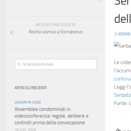
Ser
del
ARTICOLO PRECEDENTE
Rischio sismico e Sismabonus
DI
ADMIN
Le ciste
l’accumu
continu
Leggi l’
ARTICOLI RECENTI
Serbatoi
LAVORI IN CASA
Fonte: L
Assemblee condominiali in
videoconferenza: regole, delibere e
controlli prima della convocazione
10 LUG, 2026