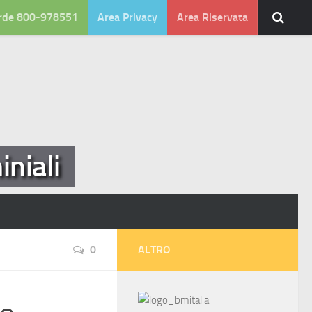
rde 800-978551
Area Privacy
Area Riservata
niali
0
ALTRO