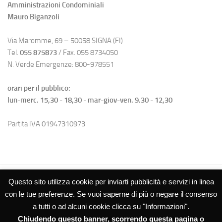
Amministrazioni Condominiali
Mauro Biganzoli
Via Maromme, 69 – 50058 SIGNA (FI)
Tel.
055 875873
/ Fax. 055 8734050
N. Verde Emergenze: 800-978551
orari per il pubblico:
lun-merc. 15,30 - 18,30 - mar-giov-ven. 9.30 - 12,30
Partita IVA 01947310973
Questo sito utilizza cookie per inviarti pubblicità e servizi in linea
con le tue preferenze. Se vuoi saperne di più o negare il consenso
a tutti o ad alcuni cookie clicca su "Informazioni".
Chiudendo questo banner, scorrendo questa pagina o
Studio Biganzoli SRL – Amministrazioni Condominiali © 2026. Tutti i