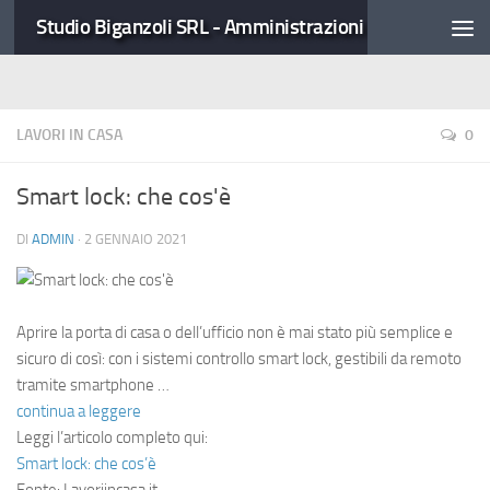
Studio Biganzoli SRL - Amministrazioni Condominiali
LAVORI IN CASA
0
Smart lock: che cos'è
DI
ADMIN
·
2 GENNAIO 2021
Aprire la porta di casa o dell’ufficio non è mai stato più semplice e
sicuro di così: con i sistemi controllo smart lock, gestibili da remoto
tramite smartphone …
continua a leggere
Leggi l’articolo completo qui:
Smart lock: che cos’è