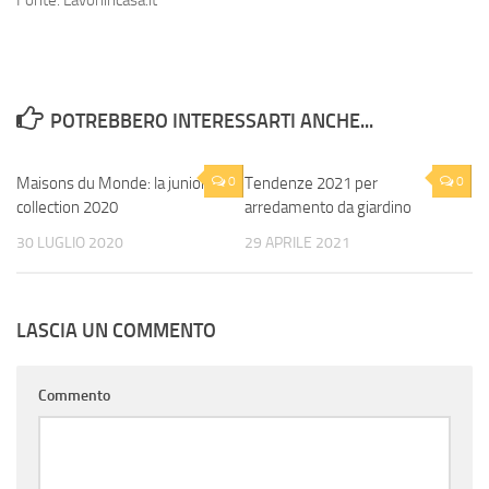
Fonte: Lavoriincasa.it
POTREBBERO INTERESSARTI ANCHE...
Maisons du Monde: la junior
0
Tendenze 2021 per
0
collection 2020
arredamento da giardino
30 LUGLIO 2020
29 APRILE 2021
LASCIA UN COMMENTO
Commento