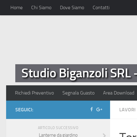
Home
Chi Siamo
Dove Siamo
Contatti
Studio Biganzoli SRL 
Richiedi Preventivo
Segnala Guasto
Area Download
SEGUICI:
LAVORI 
ARTICOLO SUCCESSIVO
Lanterne da giardino