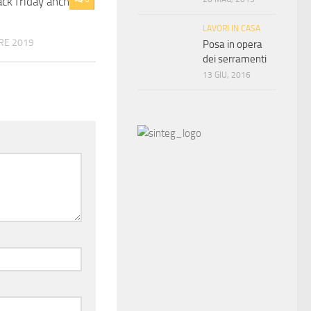
lack friday anche
LAVORI IN CASA
RE 2019
Posa in opera
dei serramenti
13 GIU, 2016