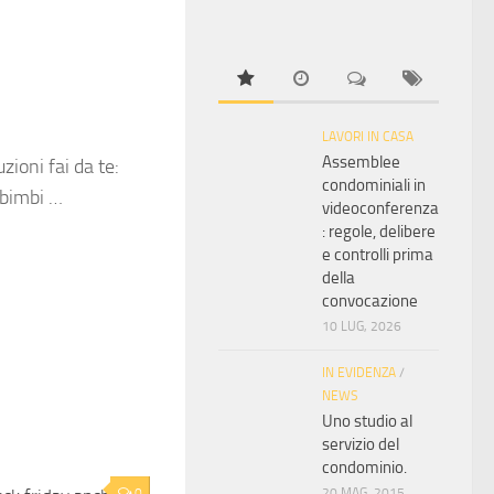
LAVORI IN CASA
Assemblee
zioni fai da te:
condominiali in
 bimbi …
videoconferenza
: regole, delibere
e controlli prima
della
convocazione
10 LUG, 2026
IN EVIDENZA
/
NEWS
Uno studio al
servizio del
condominio.
0
20 MAG, 2015