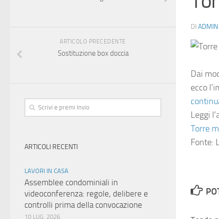
Tor
DI
ADMIN
ARTICOLO PRECEDENTE
Sostituzione box doccia
Dai mode
ecco l’
continu
Leggi l’
Torre m
Fonte: L
ARTICOLI RECENTI
LAVORI IN CASA
Assemblee condominiali in
PO
videoconferenza: regole, delibere e
controlli prima della convocazione
10 LUG, 2026