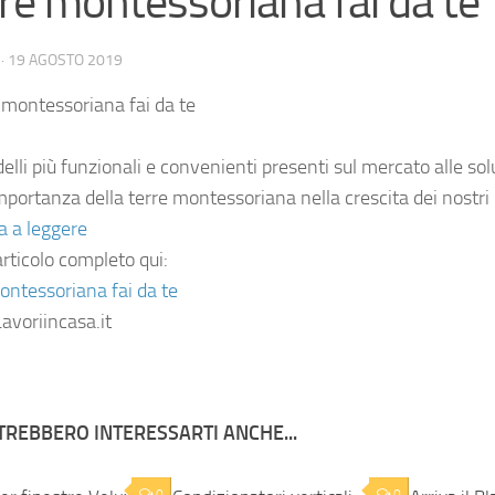
re montessoriana fai da te
·
19 AGOSTO 2019
lli più funzionali e convenienti presenti sul mercato alle solu
importanza della terre montessoriana nella crescita dei nostri
a a leggere
articolo completo qui:
ontessoriana fai da te
avoriincasa.it
TREBBERO INTERESSARTI ANCHE...
0
0