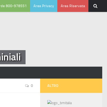
rde 800-978551
Area Privacy
Area Riservata
niali
0
ALTRO