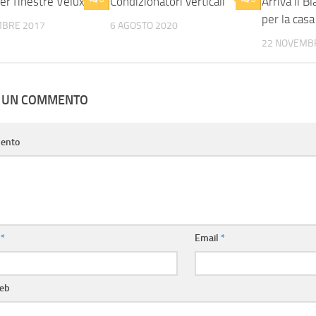
er finestre Velux
Condizionatori verticali
Arriva il B
per la casa
MBRE 2017
6 AGOSTO 2020
22 NOVEMB
A UN COMMENTO
ento
e
*
Email
*
web