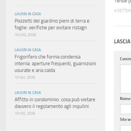
Tende p
3 SETTE
LAVORI IN CASA
Pozzetti del giardino pieni di terra e
foglie: verifiche per evitare ristagn
10 LUG, 2026
LASCI
LAVORI IN CASA
Frigorifero che forma condensa
Comm
interna: aperture frequenti, guarnizioni
usurate e aria calda
10 GIU, 2026
LAVORI IN CASA
Nom
Affitto in condominio: cosa può vietare
davvero il regolamento agli inquilini
10 GIU, 2026
Sito 