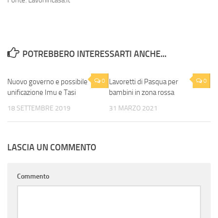
Fonte: Lavoriincasa.it
POTREBBERO INTERESSARTI ANCHE...
Nuovo governo e possibile
0
Lavoretti di Pasqua per
0
unificazione Imu e Tasi
bambini in zona rossa
18 SETTEMBRE 2019
31 MARZO 2021
LASCIA UN COMMENTO
Commento