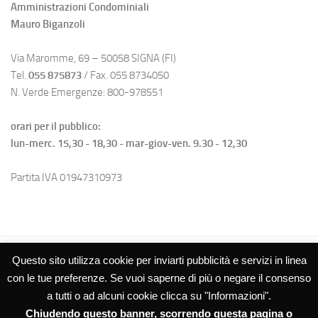
Amministrazioni Condominiali
Mauro Biganzoli
Via Maromme, 69 – 50058 SIGNA (FI)
Tel.
055 875873
/ Fax. 055 8734050
N. Verde Emergenze: 800-978551
orari per il pubblico:
lun-merc. 15,30 - 18,30 - mar-giov-ven. 9.30 - 12,30
Partita IVA 01947310973
Questo sito utilizza cookie per inviarti pubblicità e servizi in linea
con le tue preferenze. Se vuoi saperne di più o negare il consenso
a tutti o ad alcuni cookie clicca su "Informazioni".
Chiudendo questo banner, scorrendo questa pagina o
Studio Biganzoli SRL – Amministrazioni Condominiali © 2026. Tutti i