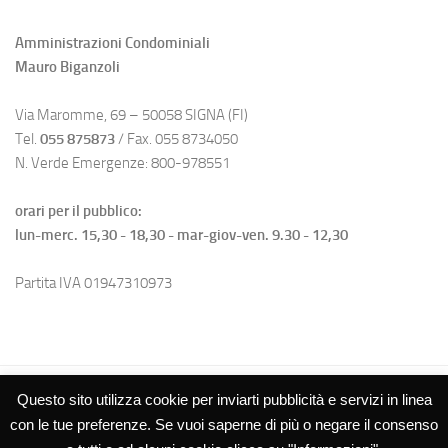
Amministrazioni Condominiali
Mauro Biganzoli
Via Maromme, 69 – 50058 SIGNA (FI)
Tel.
055 875873
/ Fax. 055 8734050
N. Verde Emergenze: 800-978551
orari per il pubblico:
lun-merc. 15,30 - 18,30 - mar-giov-ven. 9.30 - 12,30
Partita IVA 01947310973
Questo sito utilizza cookie per inviarti pubblicità e servizi in linea
con le tue preferenze. Se vuoi saperne di più o negare il consenso