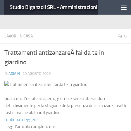
Studio Biganzoli SRL - Amministrazioni Condominiali
LAVORI IN CASA
0
Trattamenti antizanzareÂ fai da te in
giardino
DI
ADMIN
·
20 AGOSTO 2020
Godiamoci l’estate all’aperto, giorno e senza, liberandoci
definitivamente per la stagione della presenza delle zanzare, insetti
fastidiosi che abitano il giardino. …
continua a leggere
Leggi l’articolo completo qui: